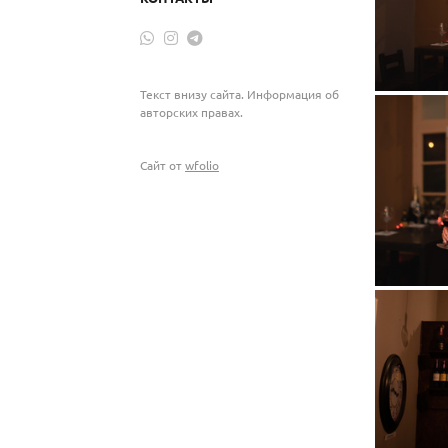
Текст внизу сайта. Информация об
авторских правах.
Сайт от
wfolio