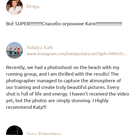
Игорь
Всё SUPER!!!!!!!!!!Спасибо огромное Катя!!!!!!!!!!!!!!!!!!!!!!
Natalya Kats
www.instagram.com/natalya.kats.run?igsh=MWJrOGp3Mm82Y3BmNg%3D%3D&utm_source=qr
Recently, we had a photoshoot on the beach with my
running group, and I am thrilled with the results! The
photographer managed to capture the atmosphere of
our training and create truly beautiful pictures. Every
shot is full of life and energy. I haven't received the video
yet, but the photos are simply stunning. I Highly
recommend Katy!!!
Yana Rotenberg