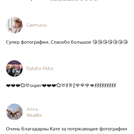
Светлана
Супер фотографии. Спасибо большое 😘😘😘😘😘😘😘
Natalia Irkha
❤️❤️❤️💞🫶super❤️❤️❤️💞🫶💃🥂🍾🌹🌹🌹💋💃💃💃💃💃💃💃💃💃
Anna
Shtadlin
Очень благодарны Кате за потрясающие фотографии